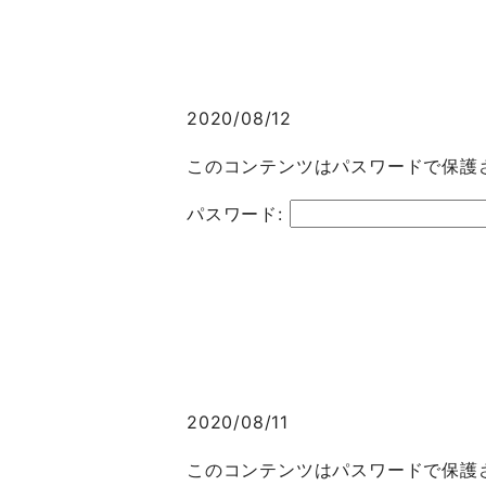
2020/08/12
このコンテンツはパスワードで保護
パスワード:
2020/08/11
このコンテンツはパスワードで保護