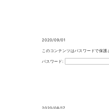
2020/09/01
このコンテンツはパスワードで保護
パスワード:
2020/08/17