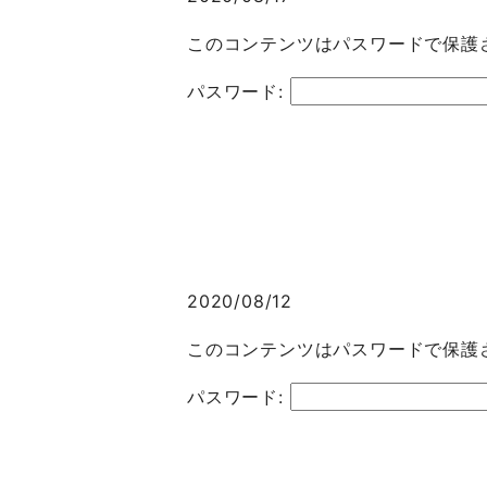
このコンテンツはパスワードで保護
パスワード:
2020/08/12
このコンテンツはパスワードで保護
パスワード: