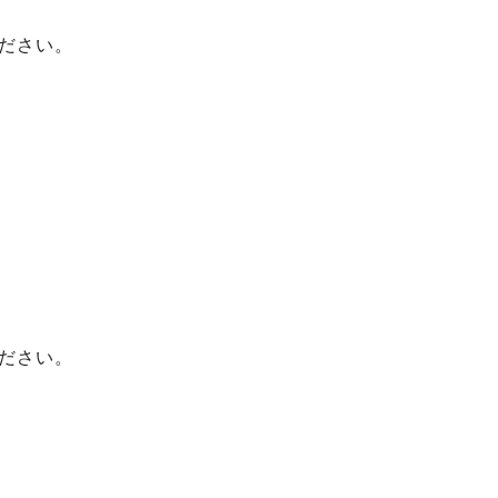
ださい。
ださい。