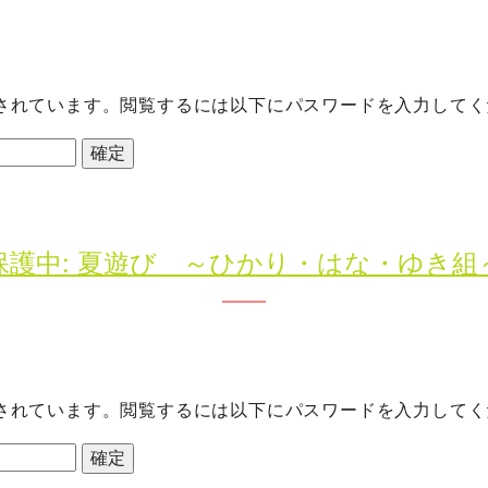
されています。閲覧するには以下にパスワードを入力してく
保護中: 夏遊び ～ひかり・はな・ゆき組
されています。閲覧するには以下にパスワードを入力してく