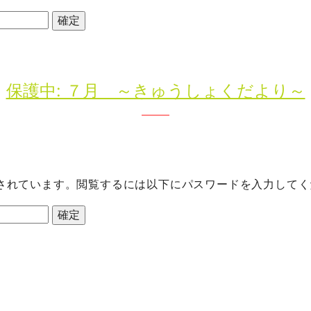
保護中: ７月 ～きゅうしょくだより～
されています。閲覧するには以下にパスワードを入力してく