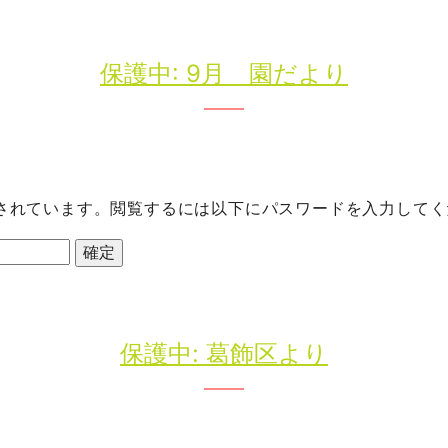
保護中: 9月 園だより
されています。閲覧するには以下にパスワードを入力してく
保護中: 葛飾区より