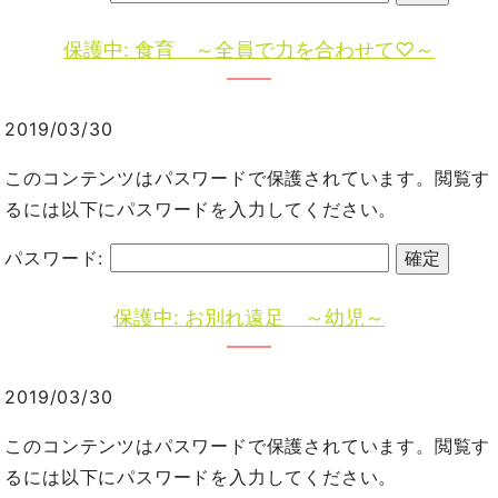
保護中: 食育 ～全員で力を合わせて♡～
2019/03/30
このコンテンツはパスワードで保護されています。閲覧す
るには以下にパスワードを入力してください。
パスワード:
保護中: お別れ遠足 ～幼児～
2019/03/30
このコンテンツはパスワードで保護されています。閲覧す
るには以下にパスワードを入力してください。